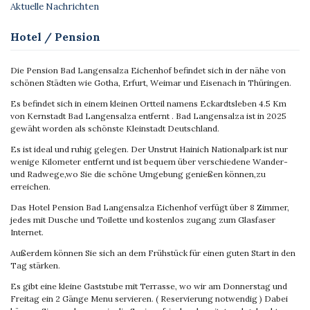
Aktuelle Nachrichten
Hotel / Pension
Die Pension Bad Langensalza Eichenhof befindet sich in der nähe von
schönen Städten wie Gotha, Erfurt, Weimar und Eisenach in Thüringen.
Es befindet sich in einem kleinen Ortteil namens Eckardtsleben 4.5 Km
von Kernstadt Bad Langensalza entfernt . Bad Langensalza ist in 2025
gewäht worden als schönste Kleinstadt Deutschland.
Es ist ideal und ruhig gelegen. Der Unstrut Hainich Nationalpark ist nur
wenige Kilometer entfernt und ist bequem über verschiedene Wander-
und Radwege,wo Sie die schöne Umgebung genießen können,zu
erreichen.
Das Hotel Pension Bad Langensalza Eichenhof verfügt über 8 Zimmer,
jedes mit Dusche und Toilette und kostenlos zugang zum Glasfaser
Internet.
Außerdem können Sie sich an dem Frühstück für einen guten Start in den
Tag stärken.
Es gibt eine kleine Gaststube mit Terrasse, wo wir am Donnerstag und
Freitag ein 2 Gänge Menu servieren. ( Reservierung notwendig ) Dabei